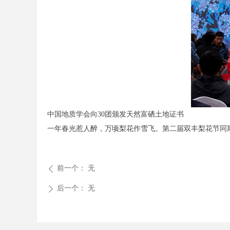
中国地质学会向30团颁发天然富硒土地证书
一年春光惹人醉，万顷梨花作雪飞。第二届双丰梨花节同
前一个：
无
ꄴ
后一个：
无
ꄲ