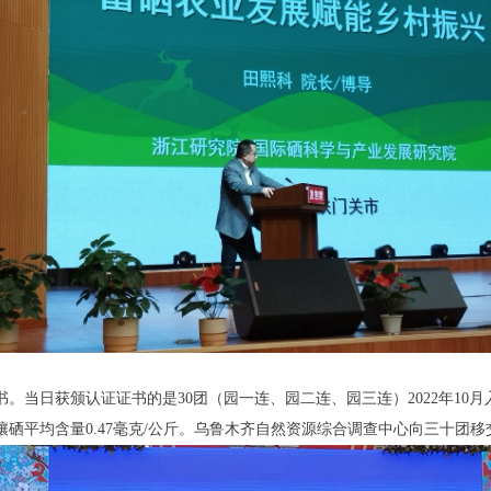
当日获颁认证证书的是30团（园一连、园二连、园三连）2022年10月
硒平均含量0.47毫克/公斤。乌鲁木齐自然资源综合调查中心向三十团